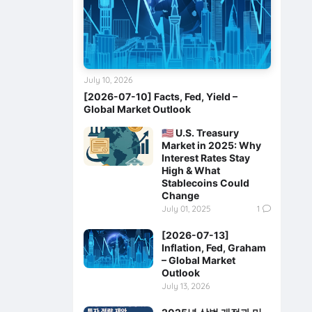
July 10, 2026
[2026-07-10] Facts, Fed, Yield –
Global Market Outlook
🇺🇸 U.S. Treasury
Market in 2025: Why
Interest Rates Stay
High & What
Stablecoins Could
Change
July 01, 2025
1
[2026-07-13]
Inflation, Fed, Graham
– Global Market
Outlook
July 13, 2026