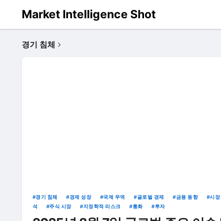
Market Intelligence Shot
경기 침체
경기 침체
경제 성장
국제 무역
글로벌 경제
금융 동향
시장
석
주식 시장
지정학적 리스크
통화
투자