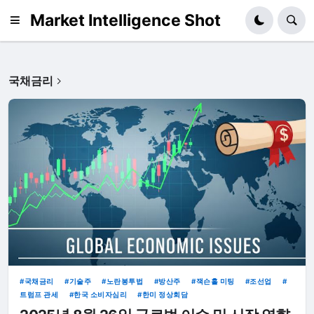
Market Intelligence Shot
국채금리
국채금리
기술주
노란봉투법
방산주
잭슨홀 미팅
조선업
트럼프 관세
한국 소비자심리
한미 정상회담