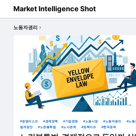
Market Intelligence Shot
노동자권리
경영리스크
경제정책
기업경영
노동시장
노동자권리
노동
법개정안
노란봉투법
노사관계
정책이슈
한국경제