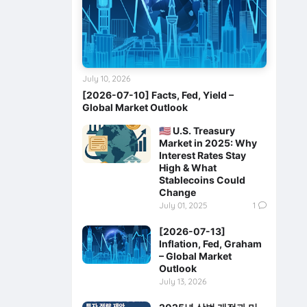
July 10, 2026
[2026-07-10] Facts, Fed, Yield –
Global Market Outlook
🇺🇸 U.S. Treasury
Market in 2025: Why
Interest Rates Stay
High & What
Stablecoins Could
Change
July 01, 2025
1
[2026-07-13]
Inflation, Fed, Graham
– Global Market
Outlook
July 13, 2026