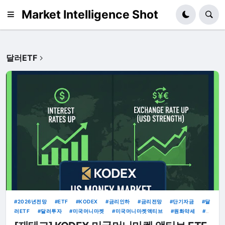
Market Intelligence Shot
달러ETF
2026년전망
ETF
KODEX
금리인하
금리전망
단기자금
달
러ETF
달러투자
미국머니마켓
미국머니마켓액티브
원화약세
월배당ETF
​재테크
파킹통장
환율전망