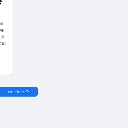
총
정부
위해
스트
그리
Load More