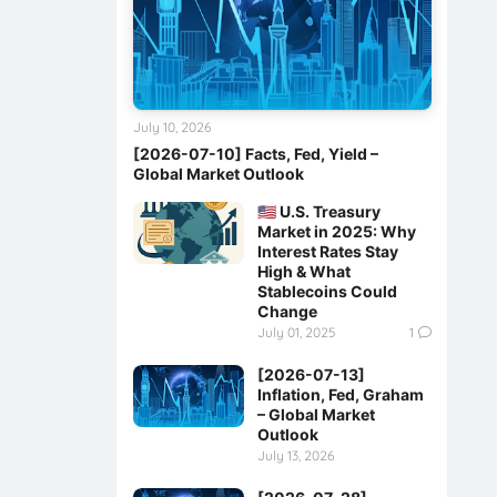
July 10, 2026
[2026-07-10] Facts, Fed, Yield –
Global Market Outlook
🇺🇸 U.S. Treasury
Market in 2025: Why
Interest Rates Stay
High & What
Stablecoins Could
Change
July 01, 2025
1
[2026-07-13]
Inflation, Fed, Graham
– Global Market
Outlook
July 13, 2026