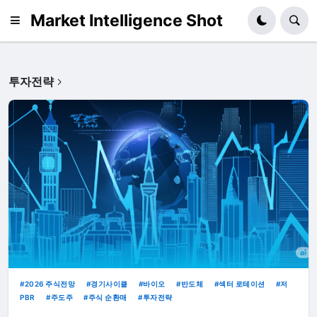
Market Intelligence Shot
투자전략
2026 주식전망
경기사이클
바이오
반도체
섹터 로테이션
저
PBR
주도주
주식 순환매
투자전략