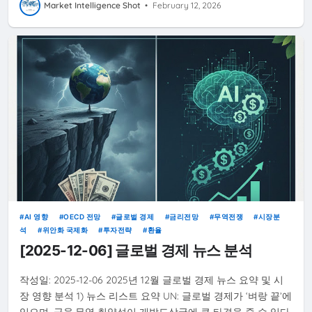
Market Intelligence Shot
•
February 12, 2026
AI 영향
OECD 전망
글로벌 경제
금리전망
무역전쟁
시장분
석
위안화 국제화
투자전략
환율
[2025-12-06] 글로벌 경제 뉴스 분석
작성일: 2025-12-06 2025년 12월 글로벌 경제 뉴스 요약 및 시
장 영향 분석 1) 뉴스 리스트 요약 UN: 글로벌 경제가 ‘벼랑 끝’에
있으며, 금융·무역 취약성이 개발도상국에 큰 타격을 줄 수 있다