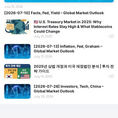
July 10, 2026
[2026-07-10] Facts, Fed, Yield – Global Market Outlook
🇺🇸 U.S. Treasury Market in 2025: Why
Interest Rates Stay High & What Stablecoins
Could Change
July 01, 2025
1
[2026-07-13] Inflation, Fed, Graham –
Global Market Outlook
July 13, 2026
2025년 상법 개정과 미국 재정법안 분석 | 투자 전
략 가이드
July 14, 2025
1
[2026-07-28] Investors, Tech, China –
Global Market Outlook
July 28, 2026