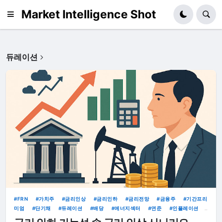
Market Intelligence Shot
듀레이션
FRN
가치주
금리인상
금리인하
금리전망
금융주
기간프리
미엄
단기채
듀레이션
배당
에너지섹터
연준
인플레이션
채권ETF
커버드콜
포트폴리오
환헤지